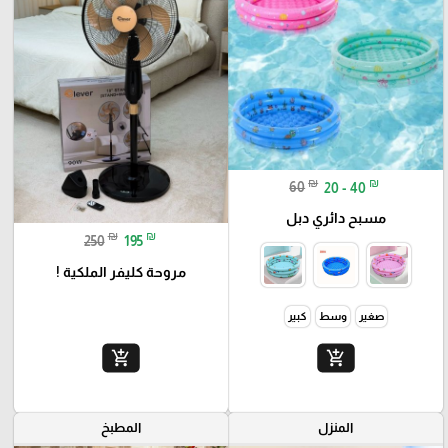
₪
₪
60
20 - 40
مسبح دائري دبل
₪
₪
250
195
مروحة كليفر الملكية !
صغير
وسط
كبير
add_shopping_cart
add_shopping_cart
المنزل
المطبخ