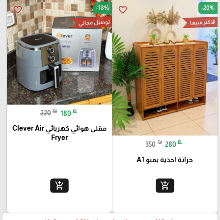
-18%
-20%
favorite_border
favorite_border
الاكثر مبيعا
توصيل مجاني
₪
₪
220
180
مقلى هوائي كهربائي Clever Air
Fryer
₪
₪
350
280
خزانة احذية بمبو A1
add_shopping_cart
add_shopping_cart