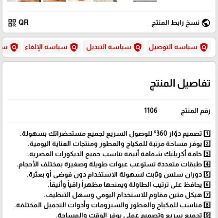
qr_code
public
نسخ رابط المنتج
QR
policy
policy
policy
policy
سياسة التوصيل
سياسة التبديل
سياسة الإلغاء
سيا
تفاصيل المنتج
رقم المنتج
1106
1️⃣ تصميم دوّار 360° للوصول السريع لجميع مستحضراتك بسهولة.
2️⃣ يوفر مساحة مرتبة للمكياج والعطور ومنتجات العناية اليومية.
3️⃣ خامة أكريليك شفافة أنيقة تناسب جميع الديكورات العصرية.
4️⃣ طبقات متعددة تستوعب عبوات طويلة وصغيرة بمختلف الأحجام.
5️⃣ دوران سلس وثابت لسهولة الاستخدام دون فوضى أو بعثرة.
6️⃣ يحافظ على ترتيب الطاولة ويمنحها مظهراً راقياً وأنيقاً.
7️⃣ هيكل متين مقاوم للاستخدام اليومي وسهل التنظيف.
8️⃣ مناسب للمكياج والعطور والسيرومات وأدوات التجميل المختلفة.
9️⃣ تجميع سريع وتصميم عملي يوفر الوقت والمساحة.