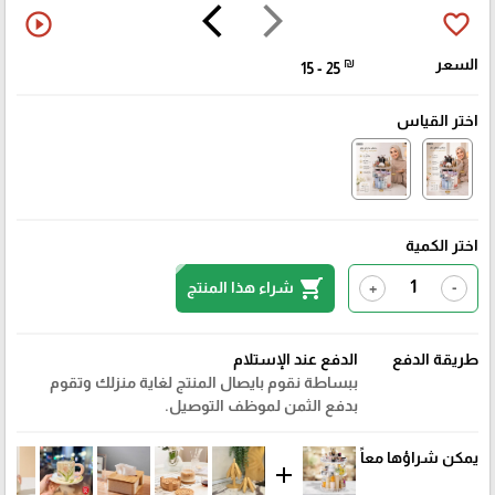
arrow_back_ios
arrow_forward_ios
play_circle_outline
favorite_border
السعر
₪
15 - 25
اختر القياس
اختر الكمية
shopping_cart
شراء هذا المنتج
+
-
طريقة الدفع
الدفع عند الإستلام
ببساطة نقوم بايصال المنتج لغاية منزلك وتقوم
بدفع الثمن لموظف التوصيل.
يمكن شراؤها معاً
add