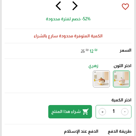
arrow_back_ios
arrow_forward_ios
favorite_border
-52%
خصم لفترة محدودة
الكمية المتوفرة محدودة سارع بالشراء
السعر
₪
₪
25
12
اختر اللون
زهري
اختر الكمية
shopping_cart
شراء هذا المنتج
+
-
طريقة الدفع
الدفع عند الإستلام