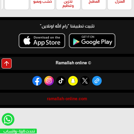
المنزل
المطبخ
تخزين
خشب وبمبو
وتنظيم
تثبيت تطبيقنا
"رام الله اونلاين"
arrow_upward
© Ramallah online
ramallah-online.com