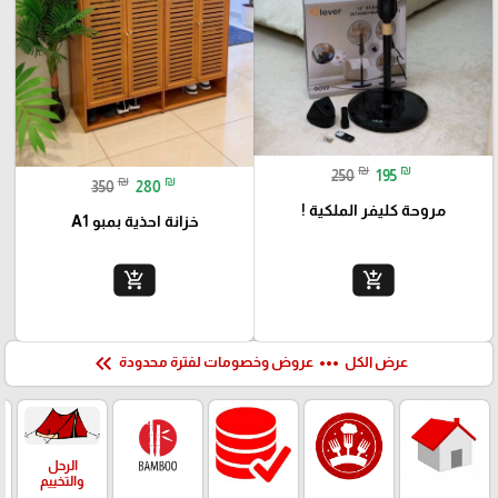
₪
₪
250
195
₪
₪
350
280
مروحة كليفر الملكية !
خزانة احذية بمبو A1
add_shopping_cart
add_shopping_cart
keyboard_double_arrow_left
more_horiz
عرض الكل
عروض وخصومات لفترة محدودة
الرحل
والتخييم