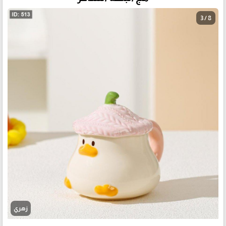
3 / 8
زهري