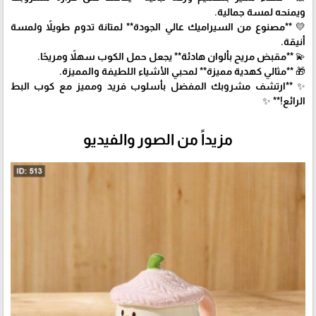
ويمنحه لمسة جمالية.
💛 **مصنوع من السيراميك عالي الجودة** لمتانة تدوم طويلاً ولمسة
أنيقة.
💫 **مقبض مريح بألوان هادئة** يجعل حمل الكوب سهلاً ومريحًا.
🎁 **مثالي كهدية مميزة** لمحبي الأشياء اللطيفة والمميزة.
✨ **ارتشف مشروبك المفضل بأسلوب فريد ومميز مع كوب البط
الرائع!** ✨
مزيداً من الصور والفيديو