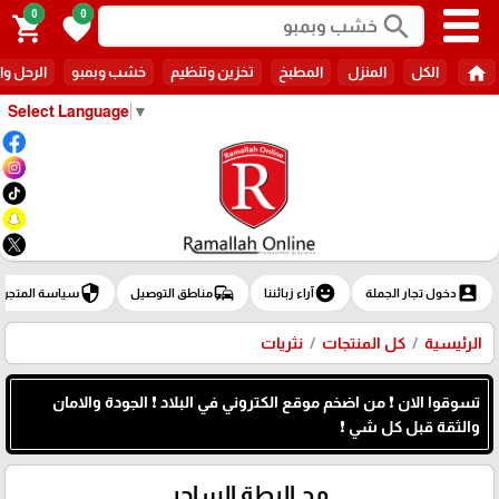
0
0
search
shopping_cart
favorite
home
الكل
المنزل
المطبخ
تخزين وتنظيم
خشب وبمبو
الرحل وا
Select Language
▼
security
commute
emoji_emotions
account_box
دخول تجار الجملة
آراء زبائننا
مناطق التوصيل
سياسة المتجر
الرئيسية
كل المنتجات
نثريات
تسوقوا الان ❗ من اضخم موقع الكتروني في البلاد ❗ الجودة والامان
والثقة قبل كل شي ❗
مج البطة الساحر