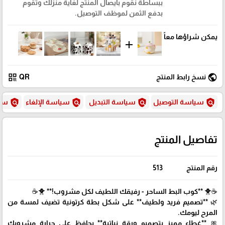
ببساطة نقوم بايصال المنتج لغاية منزلك وتقوم
بدفع الثمن لموظف التوصيل.
يمكن شراؤها معاً
add
qr_code
public
نسخ رابط المنتج
QR
policy
policy
policy
policy
سياسة التوصيل
سياسة التبديل
سياسة الإلغاء
سيا
تفاصيل المنتج
رقم المنتج
513
☕🐥 **كوب البط الساحر - رفيقك اللطيف لكل مشروب!** 🐥☕
🌿 **تصميم فريد ولطيف** على شكل بطة كرتونية تضيف لمسة من
المرح ليومك.
🎀 **غطاء مميز بتصميم ورقة نباتية** يحافظ على حرارة مشروبك