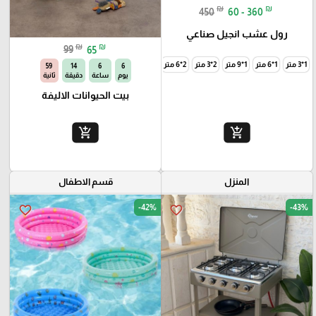
₪
₪
450
60 - 360
رول عشب انجيل صناعي
₪
₪
99
65
1*3 متر
1*6 متر
1*9 متر
2*3 متر
2*6 متر
2*9 متر
58
14
6
6
يوم
ساعة
دقيقة
ثانية
بيت الحيوانات الاليفة
add_shopping_cart
add_shopping_cart
المنزل
قسم الاطفال
-42%
-43%
favorite_border
favorite_border