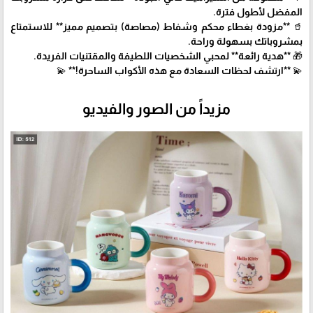
المفضل لأطول فترة.
🥤 **مزودة بغطاء محكم وشفاط (مصاصة) بتصميم مميز** للاستمتاع
بمشروباتك بسهولة وراحة.
🎁 **هدية رائعة** لمحبي الشخصيات اللطيفة والمقتنيات الفريدة.
💫 **ارتشف لحظات السعادة مع هذه الأكواب الساحرة!** 💫
مزيداً من الصور والفيديو