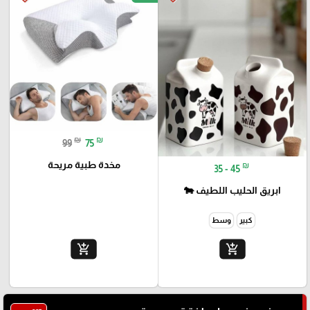
₪
₪
99
75
مخدة طبية مريحة
₪
35 - 45
ابريق الحليب اللطيف 🐄
كبير
وسط
add_shopping_cart
add_shopping_cart