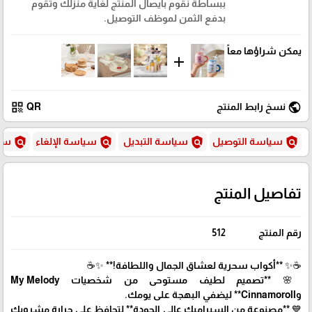
ببساطة نقوم بايصال المنتج لغاية منزلك وتقوم
بدفع الثمن لموظف التوصيل.
يمكن شراؤها معاً
add
qr_code
public
نسخ رابط المنتج
QR
policy
policy
policy
policy
سياسة التوصيل
سياسة التبديل
سياسة الإلغاء
سيا
تفاصيل المنتج
رقم المنتج
512
☕✨ **أكواب سحرية لعشاق الجمال واللطافة!** ✨☕
🌸 **تصميم لطيف مستوحى من شخصيات My Melody
وCinnamoroll** ليضفي البهجة على يومك.
💙 **مصنوعة من السيراميك عالي الجودة** لتحافظ على حرارة مشروبك