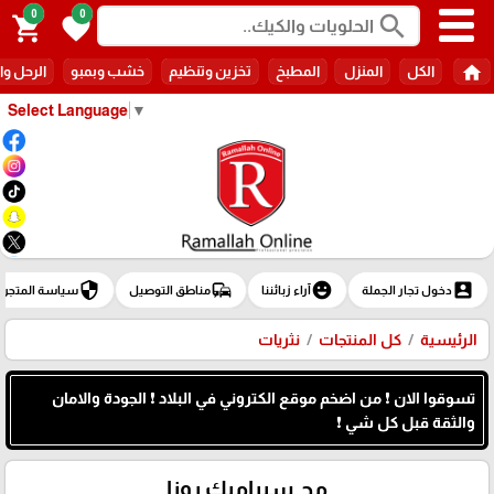
0
0
search
shopping_cart
favorite
home
الكل
المنزل
المطبخ
تخزين وتنظيم
خشب وبمبو
الرحل وا
Select Language
▼
security
commute
emoji_emotions
account_box
دخول تجار الجملة
آراء زبائننا
مناطق التوصيل
سياسة المتجر
الرئيسية
كل المنتجات
نثريات
تسوقوا الان ❗ من اضخم موقع الكتروني في البلاد ❗ الجودة والامان
والثقة قبل كل شي ❗
مج سيراميك روزا