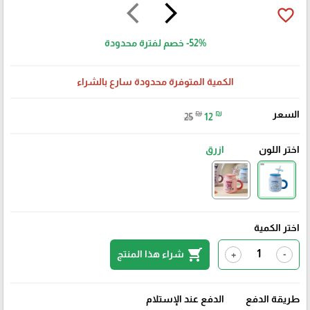
arrow_back_ios
arrow_forward_ios
favorite_border
-52%
خصم لفترة محدودة
الكمية المتوفرة محدودة سارع بالشراء
السعر
₪
₪
25
12
اختر اللون
ازرق
اختر الكمية
shopping_cart
شراء هذا المنتج
+
-
طريقة الدفع
الدفع عند الإستلام