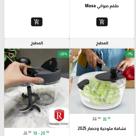
طقم صواني Masa
add_shopping_cart
add_shopping_cart
المطبخ
المطبخ
-28%
-7%
favorite_border
favorite_border
₪
₪
38
35
نشافة ملوخية وخضار 2025
₪
₪
25
18 - 20