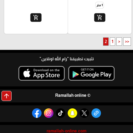
1 متر
add_shopping_cart
add_shopping_cart
2
1
<
<<
تثبيت تطبيقنا
"رام الله اونلاين"
arrow_upward
© Ramallah online
ramallah-online.com