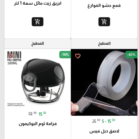
ابريق زيت مائل سعة 1 لتر
قمع حشو الفوارغ
add_shopping_cart
add_shopping_cart
المطبخ
المطبخ
-16%
-40%
favorite_border
favorite_border
₪
₪
18
15
₪
₪
25
5 - 15
فرامة ثوم البوكيمون
لاصق دبل فيس