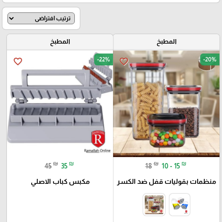
المطبخ
المطبخ
-22%
-20%
favorite_border
favorite_border
₪
₪
₪
₪
45
35
18
10 - 15
منظمات بقوليات قفل ضد الكسر
مكبس كباب الاصلي