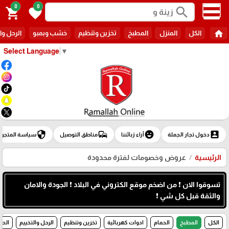
0
0
search
shopping_cart
favorite
home
الكل
المنزل
المطبخ
تخزين وتنظيم
خشب وبمبو
الرحل وا
Select Language
▼
security
commute
emoji_emotions
account_box
دخول تجار الجملة
آراء زبائننا
مناطق التوصيل
سياسة المتجر
الرئيسية
عروض وخصومات لفترة محدودة
تسوقوا الان ❗ من اضخم موقع الكتروني في البلاد ❗ الجودة والامان
والثقة قبل كل شي ❗
الكل
المطبخ
الحمام
ادوات كهربائية
تخزين وتنظيم
الرحل والتخييم
الحد