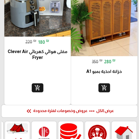
₪
₪
220
180
مقلى هوائي كهربائي Clever Air
Fryer
₪
₪
350
280
خزانة احذية بمبو A1
add_shopping_cart
add_shopping_cart
keyboard_double_arrow_left
more_horiz
عرض الكل
عروض وخصومات لفترة محدودة