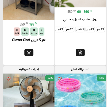
₪
₪
450
60 - 360
رول عشب انجيل صناعي
₪
₪
350
199
1*3 متر
1*6 متر
1*9 متر
2*3 متر
2*6 متر
2*9 متر
30
13
11
5
يوم
ساعة
دقيقة
ثانية
غاز 5 عيون Clever Chef
add_shopping_cart
add_shopping_cart
قسم الاطفال
ادوات كهربائية
-22%
-42%
favorite_border
favorite_border