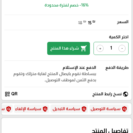
-16%
خصم لفترة محدودة
السعر
₪
₪
18
15
اختر الكمية
shopping_cart
شراء هذا المنتج
+
-
طريقة الدفع
الدفع عند الإستلام
ببساطة نقوم بايصال المنتج لغاية منزلك وتقوم
بدفع الثمن لموظف التوصيل.
qr_code
public
نسخ رابط المنتج
QR
policy
policy
policy
policy
سياسة التوصيل
سياسة التبديل
سياسة الإلغاء
سيا
تفاصيل المنتج