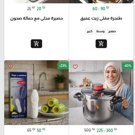
₪
₪
₪
25
20
60 - 90
طنجرة مقلى زيت عميق
حصيرة مجلى مع حمالة صحون
صغير
وسط
كبير
add_shopping_cart
add_shopping_cart
-23%
-40%
favorite_border
favorite_border
₪
₪
₪
₪
65
50
500
225 - 300