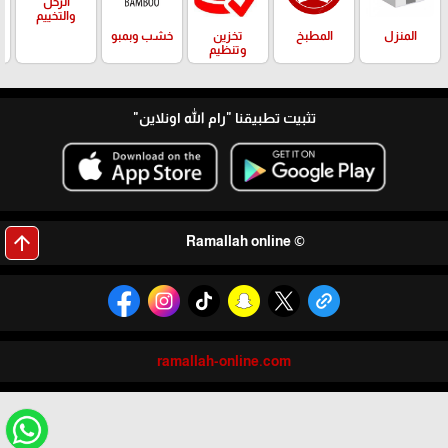
الرحل
والتخييم
المنزل
المطبخ
تخزين
خشب وبمبو
وتنظيم
تثبيت تطبيقنا
"رام الله اونلاين"
arrow_upward
© Ramallah online
ramallah-online.com