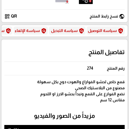
qr_code
public
نسخ رابط المنتج
QR
policy
policy
policy
policy
سياسة التوصيل
سياسة التبديل
سياسة الإلغاء
سيا
تفاصيل المنتج
رقم المنتج
274
قمع خاص لحشو الفواراغ والهوت دوج بكل سهولة
مصنوع من البلاستيك الصحي
نضع الفوارغ على القمع ونبدأ بحشو الارز او اللحوم
مقاس 12 سم
مزيداً من الصور والفيديو