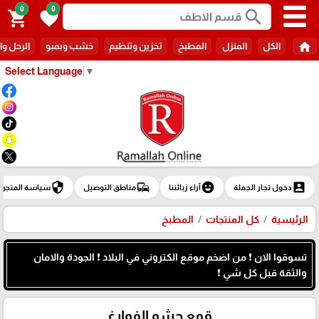
0
0
search
shopping_cart
favorite
home
الكل
المنزل
المطبخ
تخزين وتنظيم
خشب وبمبو
الرحل وا
Select Language
▼
security
commute
emoji_emotions
account_box
دخول تجار الجملة
آراء زبائننا
مناطق التوصيل
سياسة المتجر
الرئيسية
كل المنتجات
المطبخ
تسوقوا الان ❗ من اضخم موقع الكتروني في البلاد ❗ الجودة والامان
والثقة قبل كل شي ❗
قمع حشو الفوارغ