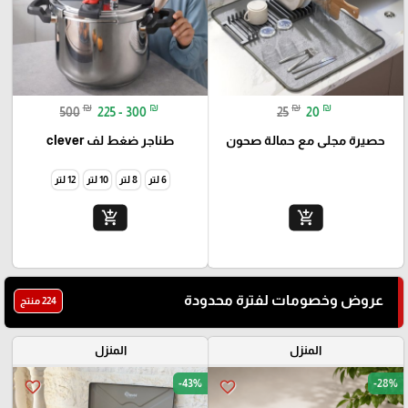
₪
₪
₪
₪
500
225 - 300
25
20
حصيرة مجلى مع حمالة صحون
طناجر ضغط لف clever
6 لتر
8 لتر
10 لتر
12 لتر
add_shopping_cart
add_shopping_cart
عروض وخصومات لفترة محدودة
224 منتج
المنزل
المنزل
-43%
-28%
favorite_border
favorite_border