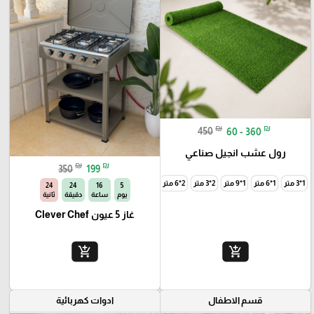
₪
₪
450
60 - 360
رول عشب انجيل صناعي
₪
₪
350
199
1*3 متر
1*6 متر
1*9 متر
2*3 متر
2*6 متر
2*9 متر
22
24
16
5
يوم
ساعة
دقيقة
ثانية
غاز 5 عيون Clever Chef
add_shopping_cart
add_shopping_cart
قسم الاطفال
ادوات كهربائية