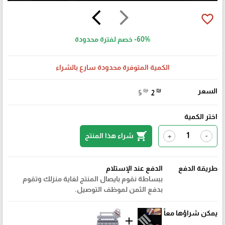
arrow_back_ios
arrow_forward_ios
favorite_border
-60%
خصم لفترة محدودة
الكمية المتوفرة محدودة سارع بالشراء
السعر
₪
₪
5
2
اختر الكمية
shopping_cart
شراء هذا المنتج
+
-
طريقة الدفع
الدفع عند الإستلام
ببساطة نقوم بايصال المنتج لغاية منزلك وتقوم
بدفع الثمن لموظف التوصيل.
يمكن شراؤها معاً
add