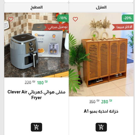
المنزل
المطبخ
-18%
-20%
favorite_border
favorite_border
توصيل مجاني
الاكثر مبيعا
₪
₪
220
180
مقلى هوائي كهربائي Clever Air
Fryer
₪
₪
350
280
خزانة احذية بمبو A1
add_shopping_cart
add_shopping_cart