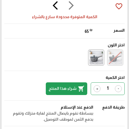
arrow_back_ios
arrow_forward_ios
favorite_border
الكمية المتوفرة محدودة سارع بالشراء
السعر
₪
65
اختر اللون
اختر الكمية
shopping_cart
شراء هذا المنتج
+
-
طريقة الدفع
الدفع عند الإستلام
ببساطة نقوم بايصال المنتج لغاية منزلك وتقوم
بدفع الثمن لموظف التوصيل.