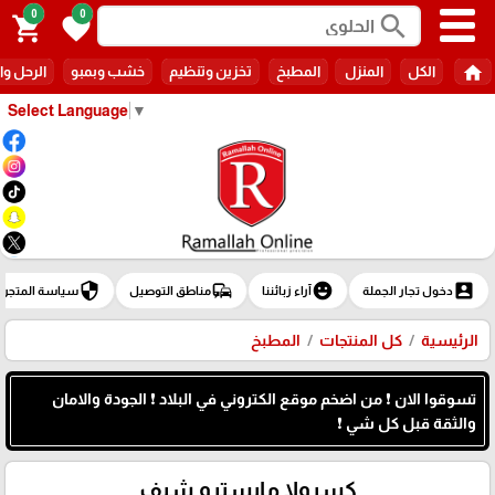
0
0
search
shopping_cart
favorite
home
الكل
المنزل
المطبخ
تخزين وتنظيم
خشب وبمبو
الرحل وا
Select Language
▼
security
commute
emoji_emotions
account_box
دخول تجار الجملة
آراء زبائننا
مناطق التوصيل
سياسة المتجر
الرئيسية
كل المنتجات
المطبخ
تسوقوا الان ❗ من اضخم موقع الكتروني في البلاد ❗ الجودة والامان
والثقة قبل كل شي ❗
كسرولا مايسترو شيف