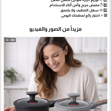
8️⃣ ✋ مقبض مريح وآمن أثناء الاستخدام
9️⃣ 🧼 سهل التنظيف ولا يلتصق
🔟 ⭐ اختيار رائع لمطبخك اليومي
مزيداً من الصور والفيديو