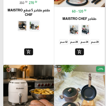
₪
₪
350
270
طقم طناجر 5 قطع MAISTRO
₪
60 - 120
CHIF
طناجر MAISTRO CHEF
20 سم
24 سم
28 سم
32 سم
add_shopping_cart
add_shopping_cart
-21%
favorite_border
favorite_border