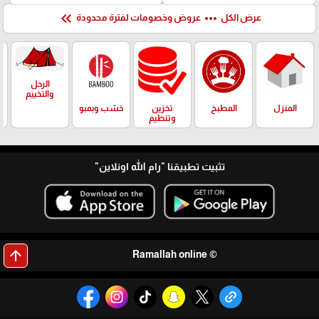
keyboard_double_arrow_left
more_horiz
عرض الكل
عروض وخصومات لفترة محدودة
الرحل
والتخييم
المنزل
المطبخ
تخزين
خشب وبمبو
وتنظيم
تثبيت تطبيقنا
"رام الله اونلاين"
arrow_upward
© Ramallah online