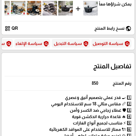
يمكن شراؤها معاً
add
qr_code
public
نسخ رابط المنتج
QR
policy
policy
policy
policy
سياسة التوصيل
سياسة التبديل
سياسة الإلغاء
سيا
تفاصيل المنتج
رقم المنتج
850
1️⃣ 🍳 قدر عملي بتصميم أنيق وعصري
2️⃣ 📏 مقاس مثالي 18 سم للاستخدام اليومي
3️⃣ 🛡️ غطاء زجاجي ضد الكسر وآمن
4️⃣ 🔥 قاعدة حرارية اندكشن قوية
5️⃣ ⚡ مناسب لجميع أنواع الغازات
6️⃣ 🔌 ممتاز للاستخدام على المواقد الكهربائية
7️⃣ 🍲 توزيع حرارة متوازن لطهي أفضل