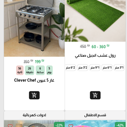
₪
₪
450
60 - 360
رول عشب انجيل صناعي
₪
₪
350
199
1*3 متر
1*6 متر
1*9 متر
2*3 متر
2*6 متر
2*9 متر
54
26
6
5
يوم
ساعة
دقيقة
ثانية
غاز 5 عيون Clever Chef
add_shopping_cart
add_shopping_cart
قسم الاطفال
ادوات كهربائية
-22%
-42%
favorite_border
favorite_border