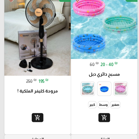
₪
₪
60
20 - 40
مسبح دائري دبل
₪
₪
250
195
مروحة كليفر الملكية !
صغير
وسط
كبير
add_shopping_cart
add_shopping_cart