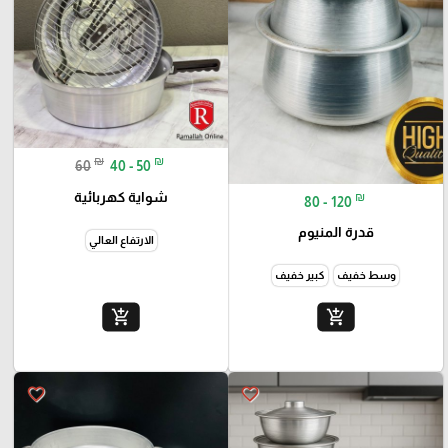
₪
₪
60
40 - 50
شواية كهربائية
₪
80 - 120
قدرة المنيوم
الارتفاع العالي
وسط خفيف
كبير خفيف
add_shopping_cart
add_shopping_cart
favorite_border
favorite_border