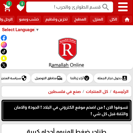
0
0
search
shopping_cart
favorite
home
الكل
المنزل
المطبخ
تخزين وتنظيم
خشب وبمبو
الرحل وا
Select Language
▼
security
commute
emoji_emotions
account_box
دخول تجار الجملة
آراء زبائننا
مناطق التوصيل
سياسة المتجر
الرئيسية
كل المنتجات
صنع في فلسطين
تسوقوا الان ❗ من اضخم موقع الكتروني في البلاد ❗ الجودة والامان
والثقة قبل كل شي ❗
طناجر ضغط المنيوم أحجام كبيرة