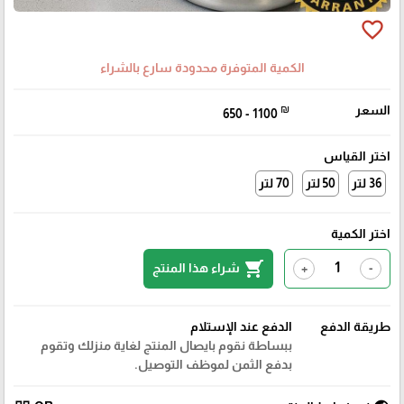
favorite_border
الكمية المتوفرة محدودة سارع بالشراء
السعر
₪
650 - 1100
اختر القياس
36 لتر
50 لتر
70 لتر
اختر الكمية
shopping_cart
شراء هذا المنتج
+
-
طريقة الدفع
الدفع عند الإستلام
ببساطة نقوم بايصال المنتج لغاية منزلك وتقوم
بدفع الثمن لموظف التوصيل.