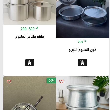
₪
200 - 500
طقم طناجر المنيوم
₪
220
فرن المنيوم التيربو
add_shopping_cart
add_shopping_cart
-20%
favorite_border
favorite_border