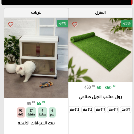
المنزل
نثريات
-34%
-28%
favorite_border
favorite_border
₪
₪
450
60 - 360
رول عشب انجيل صناعي
₪
₪
99
65
1*3 متر
1*6 متر
1*9 متر
2*3 متر
2*6 متر
2*9 متر
01
27
4
6
يوم
ساعة
دقيقة
ثانية
بيت الحيوانات الاليفة