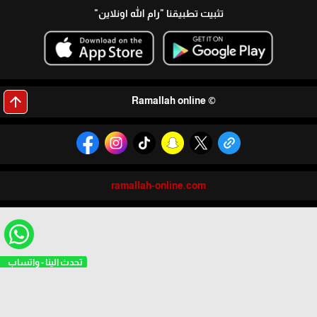
تثبيت تطبيقنا
"رام الله اونلاين"
arrow_upward
© Ramallah online
ramallah-online.com