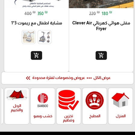
₪
₪
₪
₪
400
350
220
180
مقلى هوائي كهربائي Clever Air
مشاية اطفال مع ريموت 3*1
Fryer
add_shopping_cart
add_shopping_cart
keyboard_double_arrow_left
more_horiz
عرض الكل
عروض وخصومات لفترة محدودة
الرحل
والتخييم
المنزل
المطبخ
تخزين
خشب وبمبو
وتنظيم