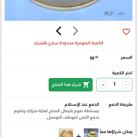
arrow_back_ios
arrow_forward_ios
favorite_border
الكمية المتوفرة محدودة سارع بالشراء
السعر
₪
99
اختر الكمية
shopping_cart
شراء هذا المنتج
+
-
طريقة الدفع
الدفع عند الإستلام
ببساطة نقوم بايصال المنتج لغاية منزلك وتقوم
بدفع الثمن لموظف التوصيل.
يمكن شراؤها معاً
add