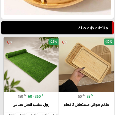
منتجات ذات صلة
-28%
-30%
favorite_border
favorite_border
₪
₪
₪
₪
450
60 - 360
50
35
طقم صواني مستطيل 3 قطع
رول عشب انجيل صناعي