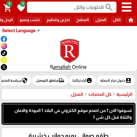
0
0
search
shopping_cart
favorite
home
الكل
المنزل
المطبخ
تخزين وتنظيم
خشب وبمبو
الرحل وا
Select Language
▼
security
commute
emoji_emotions
account_box
دخول تجار الجملة
آراء زبائننا
مناطق التوصيل
سياسة المتجر
الرئيسية
كل المنتجات
المنزل
تسوقوا الان ❗ من اضخم موقع الكتروني في البلاد ❗ الجودة والامان
والثقة قبل كل شي ❗
طقم صواني بمبو جوانب خشبية