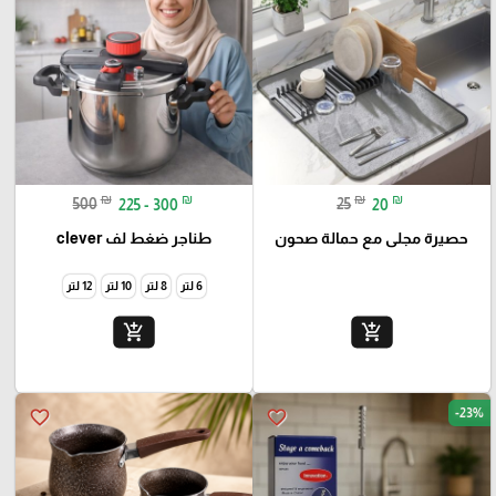
₪
₪
₪
₪
500
225 - 300
25
20
حصيرة مجلى مع حمالة صحون
طناجر ضغط لف clever
6 لتر
8 لتر
10 لتر
12 لتر
add_shopping_cart
add_shopping_cart
-23%
favorite_border
favorite_border