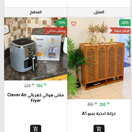
المنزل
المطبخ
-18%
-20%
favorite_border
favorite_border
الاكثر مبيعا
توصيل مجاني
₪
₪
220
180
مقلى هوائي كهربائي Clever Air
Fryer
₪
₪
350
280
خزانة احذية بمبو A1
add_shopping_cart
add_shopping_cart