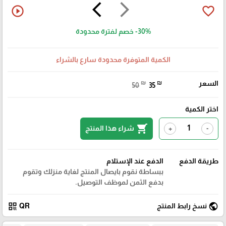
arrow_back_ios
arrow_forward_ios
play_circle_outline
favorite_border
-30%
خصم لفترة محدودة
الكمية المتوفرة محدودة سارع بالشراء
السعر
₪
₪
50
35
اختر الكمية
shopping_cart
شراء هذا المنتج
+
-
طريقة الدفع
الدفع عند الإستلام
ببساطة نقوم بايصال المنتج لغاية منزلك وتقوم
بدفع الثمن لموظف التوصيل.
qr_code
public
نسخ رابط المنتج
QR