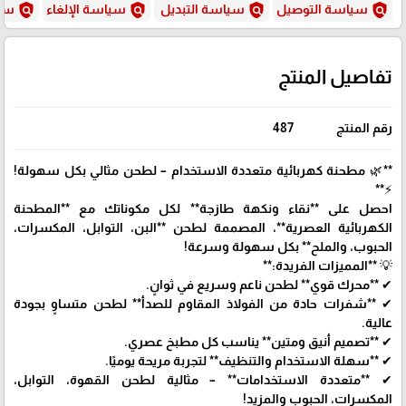
policy
policy
policy
policy
سياسة التوصيل
سياسة التبديل
سياسة الإلغاء
سيا
تفاصيل المنتج
رقم المنتج
487
**🌿 مطحنة كهربائية متعددة الاستخدام – لطحن مثالي بكل سهولة!
⚡**
احصل على **نقاء ونكهة طازجة** لكل مكوناتك مع **المطحنة
الكهربائية العصرية**، المصممة لطحن **البن، التوابل، المكسرات،
الحبوب، والملح** بكل سهولة وسرعة!
💡 **المميزات الفريدة:**
✔ **محرك قوي** لطحن ناعم وسريع في ثوانٍ.
✔ **شفرات حادة من الفولاذ المقاوم للصدأ** لطحن متساوٍ بجودة
عالية.
✔ **تصميم أنيق ومتين** يناسب كل مطبخ عصري.
✔ **سهلة الاستخدام والتنظيف** لتجربة مريحة يوميًا.
✔ **متعددة الاستخدامات** – مثالية لطحن القهوة، التوابل،
المكسرات، الحبوب والمزيد!