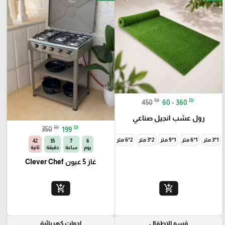
₪
₪
450
60 - 360
رول عشب انجيل صناعي
₪
₪
350
199
1*3 متر
1*6 متر
1*9 متر
2*3 متر
2*6 متر
2*9 متر
41
35
7
6
يوم
ساعة
دقيقة
ثانية
غاز 5 عيون Clever Chef
add_shopping_cart
add_shopping_cart
قسم الاطفال
ادوات كهربائية