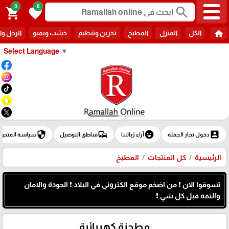
0
0
search
shopping_cart
favorite
home
الكل
المنزل
المطبخ
تخزين وتنظيم
خشب وبمبو
الرحل وا
Select Language
▼
security
commute
emoji_emotions
account_box
دخول تجار الجملة
آراء زبائننا
مناطق التوصيل
سياسة المتجر
الرئيسية
كل المنتجات
المطبخ
تسوقوا الان ❗ من اضخم موقع الكتروني في البلاد ❗ الجودة والامان
والثقة قبل كل شي ❗
مطحنة كهربائية