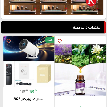
منتجات ذات صلة
-24%
favorite_border
favorite_border
₪
₪
199
150
سمارت بروجكتر 2026