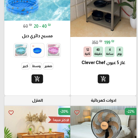
₪
₪
60
20 - 40
مسبح دائري دبل
₪
₪
350
199
10
40
4
4
يوم
ساعة
دقيقة
ثانية
غاز 5 عيون Clever Chef
صغير
وسط
كبير
add_shopping_cart
add_shopping_cart
ادوات كهربائية
المنزل
-20%
-22%
favorite_border
favorite_border
الاكثر مبيعا