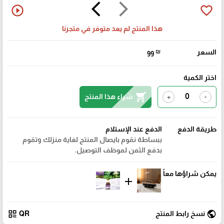
arrow_back_ios
arrow_forward_ios
play_circle_outline
favorite_border
هذا المنتج لم يعد متوفر في متجرنا
السعر
₪
99
اختر الكمية
shopping_cart
شراء هذا المنتج
+
-
طريقة الدفع
الدفع عند الإستلام
ببساطة نقوم بايصال المنتج لغاية منزلك وتقوم
بدفع الثمن لموظف التوصيل.
يمكن شراؤها معاً
add
qr_code
public
نسخ رابط المنتج
QR