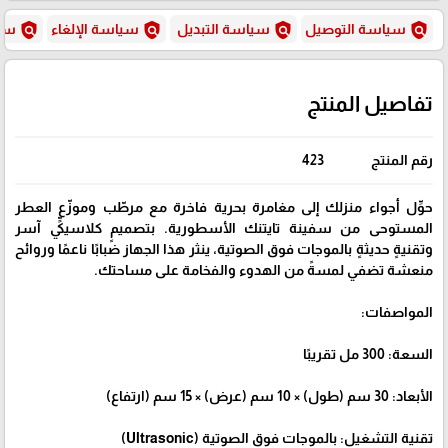
policy
policy
policy
policy
سياسة التوصيل
سياسة التبديل
سياسة الإلغاء
سيا
تفاصيل المنتج
رقم المنتج
423
حوِّل أجواء منزلك إلى مغامرة بحرية فاخرة مع مرطّب وموزّع العطر
المستوحى من سفينة تايتنك الأسطورية. بتصميمٍ كلاسيكيٍّ آسر
وتقنيةٍ حديثةٍ بالموجات فوق الصوتية، ينثر هذا الجهاز ضبابًا ناعمًا وروائح
منعشة تضفي لمسةً من الهدوء والفخامة على مساحتك.
المواصفات:
السعة: 300 مل تقريبًا
الأبعاد: 30 سم (طول) × 10 سم (عرض) × 15 سم (ارتفاع)
تقنية التشغيل: بالموجات فوق الصوتية (Ultrasonic)