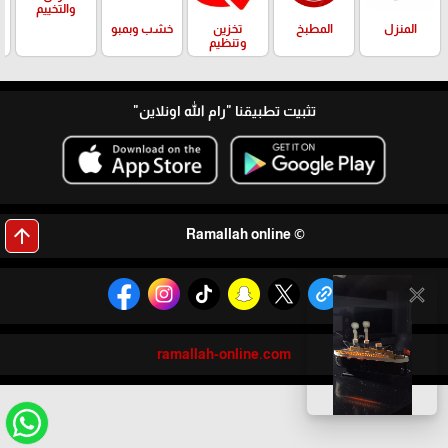
والتخييم
المنزل
المطبخ
تخزين
خشب وبمبو
وتنظيم
تثبيت تطبيقنا
"رام الله اونلاين"
arrow_upward
© Ramallah online
close
ramallah-online.com