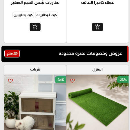
غطاء كاميرا الهاتف
بطاريات شحن الحجم الصغير
كرت 4 بطاريات
كرت بطاريتين
add_shopping_cart
add_shopping_cart
عروض وخصومات لفترة محدودة
225 منتج
المنزل
نثريات
-34%
-28%
favorite_border
favorite_border