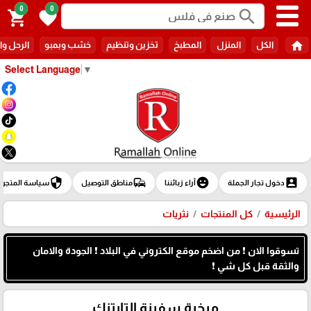
0
0
search
shopping_cart
favorite
home
الكل
المنزل
المطبخ
تخزين وتنظيم
خشب وبمبو
الرحل وا
Select Language
▼
security
commute
emoji_emotions
account_box
دخول تجار الجملة
آراء زبائننا
مناطق التوصيل
سياسة المتجر
الرئيسية
كل المنتجات
نثريات
تسوقوا الان ❗ من اضخم موقع الكتروني في البلاد ❗ الجودة والامان
والثقة قبل كل شي ❗
مبخرة سفينة التايتنك