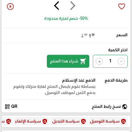
arrow_back_ios
arrow_forward_ios
play_circle_outline
favorite_border
-50%
خصم لفترة محدودة
السعر
₪
₪
2
1
اختر الكمية
shopping_cart
شراء هذا المنتج
+
-
طريقة الدفع
الدفع عند الإستلام
ببساطة نقوم بايصال المنتج لغاية منزلك وتقوم
بدفع الثمن لموظف التوصيل.
qr_code
public
نسخ رابط المنتج
QR
policy
policy
policy
policy
سياسة التوصيل
سياسة التبديل
سياسة الإلغاء
سيا