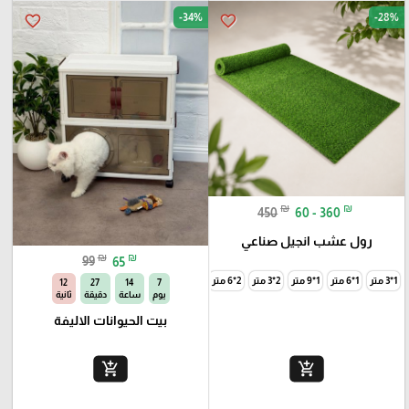
-34%
-28%
favorite_border
favorite_border
₪
₪
450
60 - 360
رول عشب انجيل صناعي
₪
₪
99
65
1*3 متر
1*6 متر
1*9 متر
2*3 متر
2*6 متر
2*9 متر
10
27
14
7
يوم
ساعة
دقيقة
ثانية
بيت الحيوانات الاليفة
add_shopping_cart
add_shopping_cart