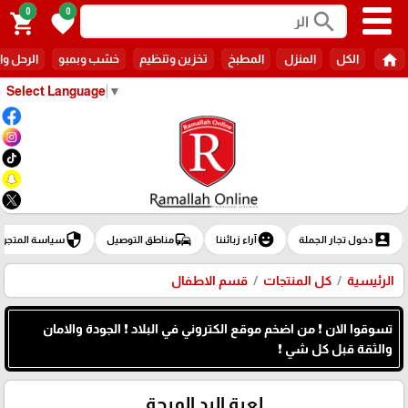
0
0
search
shopping_cart
favorite
home
الكل
المنزل
المطبخ
تخزين وتنظيم
خشب وبمبو
الرحل وا
Select Language
▼
security
commute
emoji_emotions
account_box
دخول تجار الجملة
آراء زبائننا
مناطق التوصيل
سياسة المتجر
الرئيسية
كل المنتجات
قسم الاطفال
تسوقوا الان ❗ من اضخم موقع الكتروني في البلاد ❗ الجودة والامان
والثقة قبل كل شي ❗
لعبة اليد المرحة