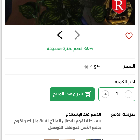
arrow_back_ios
arrow_forward_ios
favorite_border
-50%
خصم لفترة محدودة
السعر
₪
₪
10
5
اختر الكمية
shopping_cart
شراء هذا المنتج
+
-
طريقة الدفع
الدفع عند الإستلام
ببساطة نقوم بايصال المنتج لغاية منزلك وتقوم
بدفع الثمن لموظف التوصيل.