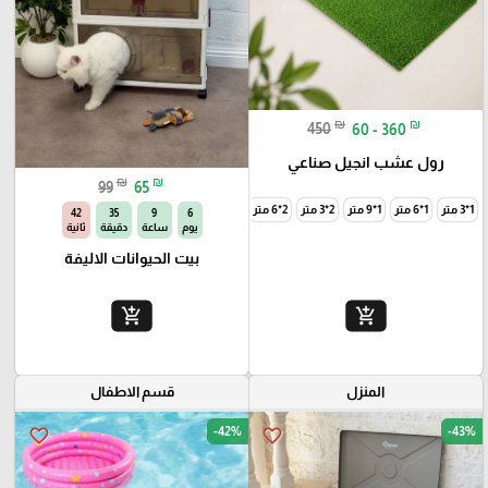
₪
₪
450
60 - 360
رول عشب انجيل صناعي
₪
₪
99
65
1*3 متر
1*6 متر
1*9 متر
2*3 متر
2*6 متر
2*9 متر
41
35
9
6
يوم
ساعة
دقيقة
ثانية
بيت الحيوانات الاليفة
add_shopping_cart
add_shopping_cart
المنزل
قسم الاطفال
-42%
-43%
favorite_border
favorite_border