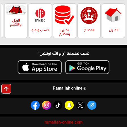
الرحل
والتخييم
المنزل
المطبخ
تخزين
خشب وبمبو
وتنظيم
تثبيت تطبيقنا
"رام الله اونلاين"
arrow_upward
© Ramallah online
ramallah-online.com