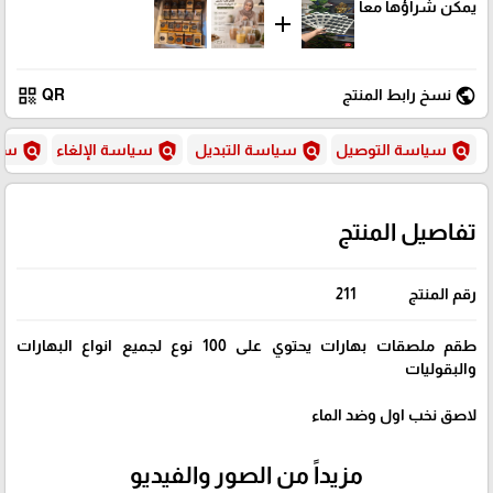
يمكن شراؤها معاً
add
qr_code
public
نسخ رابط المنتج
QR
policy
policy
policy
policy
سياسة التوصيل
سياسة التبديل
سياسة الإلغاء
سيا
تفاصيل المنتج
رقم المنتج
211
طقم ملصقات بهارات يحتوي على 100 نوع لجميع انواع البهارات
والبقوليات
لاصق نخب اول وضد الماء
مزيداً من الصور والفيديو