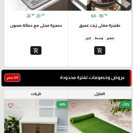
₪
₪
₪
25
20
60 - 90
طنجرة مقلى زيت عميق
حصيرة مجلى مع حمالة صحون
صغير
وسط
كبير
add_shopping_cart
add_shopping_cart
عروض وخصومات لفترة محدودة
223 منتج
المنزل
نثريات
-34%
-28%
favorite_border
favorite_border