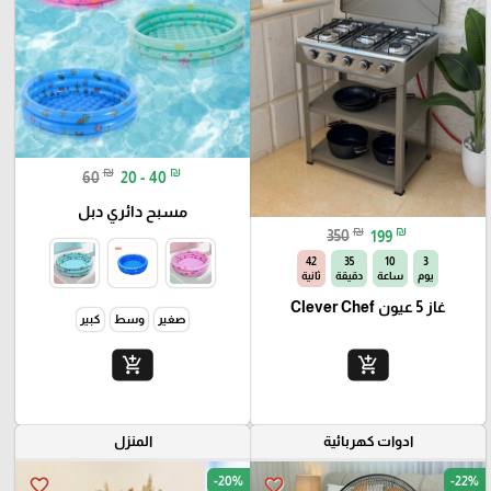
₪
₪
60
20 - 40
مسبح دائري دبل
₪
₪
350
199
41
35
10
3
يوم
ساعة
دقيقة
ثانية
غاز 5 عيون Clever Chef
صغير
وسط
كبير
add_shopping_cart
add_shopping_cart
ادوات كهربائية
المنزل
-20%
-22%
favorite_border
favorite_border