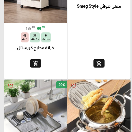
مقلى هوائي Smeg Style
₪
₪
175
99
41
37
6
ساعة
دقيقة
ثانية
خزانة مطبخ كريستال
add_shopping_cart
add_shopping_cart
-20%
favorite_border
favorite_border