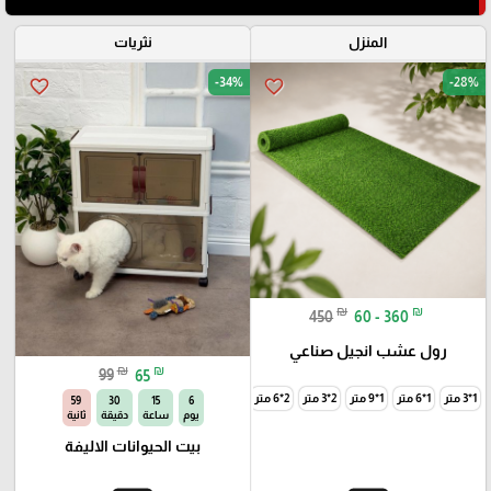
المنزل
نثريات
-34%
-28%
favorite_border
favorite_border
₪
₪
450
60 - 360
رول عشب انجيل صناعي
₪
₪
99
65
1*3 متر
1*6 متر
1*9 متر
2*3 متر
2*6 متر
2*9 متر
56
30
15
6
يوم
ساعة
دقيقة
ثانية
بيت الحيوانات الاليفة