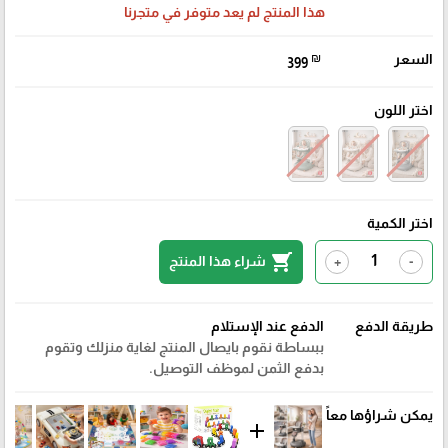
هذا المنتج لم يعد متوفر في متجرنا
السعر
₪
399
اختر اللون
اختر الكمية
shopping_cart
شراء هذا المنتج
+
-
طريقة الدفع
الدفع عند الإستلام
ببساطة نقوم بايصال المنتج لغاية منزلك وتقوم
بدفع الثمن لموظف التوصيل.
يمكن شراؤها معاً
add