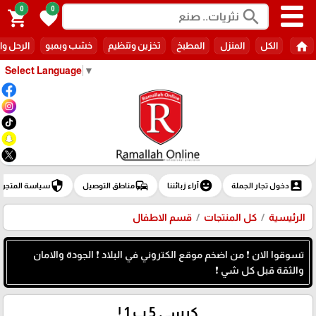
0
0
search
shopping_cart
favorite
home
الكل
المنزل
المطبخ
تخزين وتنظيم
خشب وبمبو
الرحل وا
Select Language
▼
security
commute
emoji_emotions
account_box
دخول تجار الجملة
آراء زبائننا
مناطق التوصيل
سياسة المتجر
الرئيسية
كل المنتجات
قسم الاطفال
تسوقوا الان ❗ من اضخم موقع الكتروني في البلاد ❗ الجودة والامان
والثقة قبل كل شي ❗
كرسي 5 ب 1 !