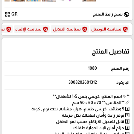
qr_code
public
نسخ رابط المنتج
QR
policy
policy
policy
policy
سياسة التوصيل
سياسة التبديل
سياسة الإلغاء
سيا
تفاصيل المنتج
رقم المنتج
1080
الباركود
3008202601312
**✨ اسم المنتج: كرسي بلس 5×1 للأطفال**
📏 **المقاس:** 70 × 60 × 90 سم
1️⃣ 5 وظائف: كرسي طعام، هزاز، مشاية, تخت نوم , كوتة
2️⃣ يوفر راحة وأمان لطفلك بكل مرحلة
3️⃣ قابل لتعديل الارتفاع حسب نمو الطفل
4️⃣ حزام أمان ثابت لحماية طفلك