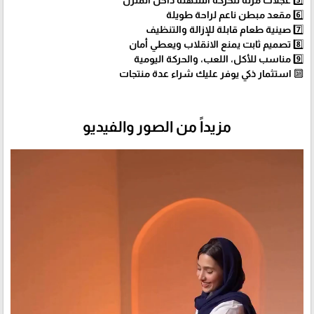
5️⃣ عجلات مرنة للحركة السهلة داخل المنزل
6️⃣ مقعد مبطن ناعم لراحة طويلة
7️⃣ صينية طعام قابلة للإزالة والتنظيف
8️⃣ تصميم ثابت يمنع الانقلاب ويعطي أمان
9️⃣ مناسب للأكل، اللعب، والحركة اليومية
🔟 استثمار ذكي يوفر عليك شراء عدة منتجات
مزيداً من الصور والفيديو